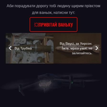
Аби порадувати дорогу тобі людину щирим прівєтом
для ваньок, натисни тут:
💥ПРИВІТАЙ ВАНЬКУ
Від Вікусі, за Херсон.
Від Трубіка
Їжте, мразі узькі, не
заляпайтесь.