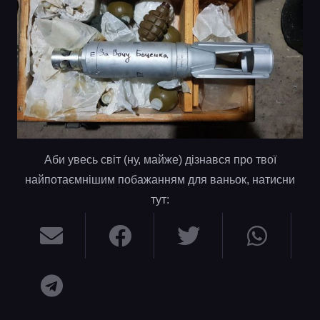
Аби увесь світ (ну, майже) дізнався про твої
найпотаємнішим побажанням для ваньок, натисни
тут: