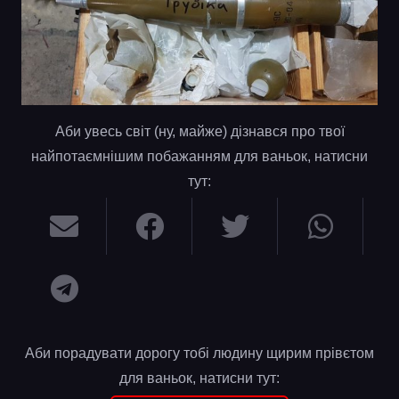
Аби увесь світ (ну, майже) дізнався про твої
найпотаємнішим побажанням для ваньок, натисни
тут:
Аби порадувати дорогу тобі людину щирим прівєтом
для ваньок, натисни тут: