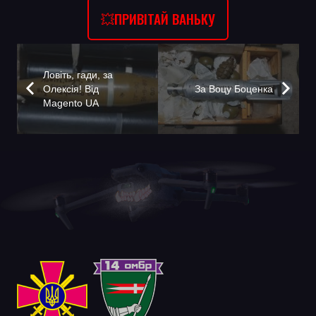
💥ПРИВІТАЙ ВАНЬКУ
Ловіть, гади, за
Олексія! Від
За Воцу Боценка
Magento UA