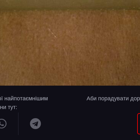
вої найпотаємнішим
Аби порадувати дор
ни тут: