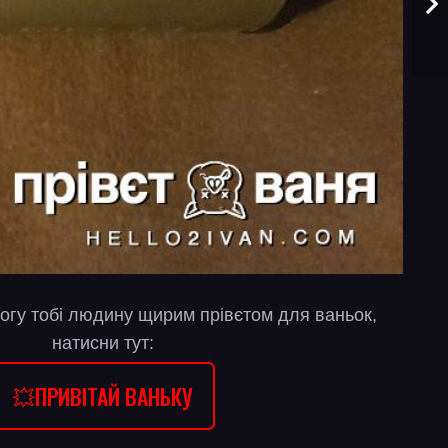
огу тобі людину щирим прівєтом для ваньок,
натисни тут:
💥ПРИВІТАЙ ВАНЬКУ