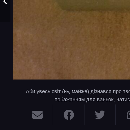
Аби увесь світ (ну, майже) дізнався про т
побажанням для ваньок, натис