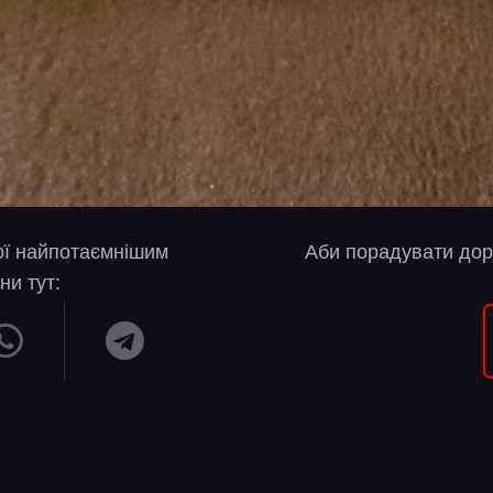
вої найпотаємнішим
Аби порадувати дор
ни тут: