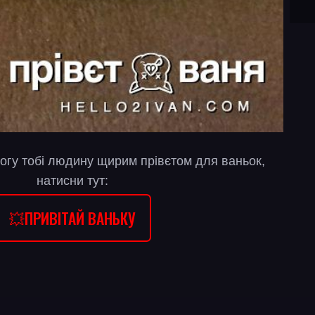
огу тобі людину щирим прівєтом для ваньок,
натисни тут:
💥ПРИВІТАЙ ВАНЬКУ