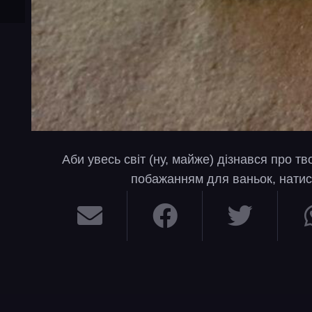
Аби увесь світ (ну, майже) дізнався про т
побажанням для ваньок, натис