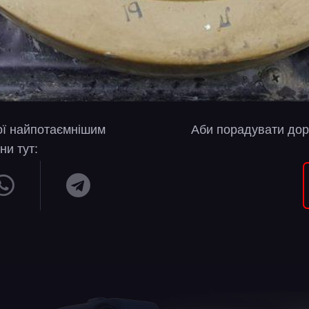
вої найпотаємнішим
Аби порадувати дор
ни тут: