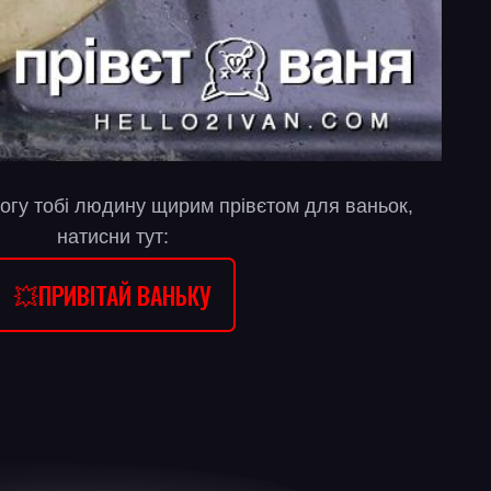
огу тобі людину щирим прівєтом для ваньок,
натисни тут:
💥ПРИВІТАЙ ВАНЬКУ