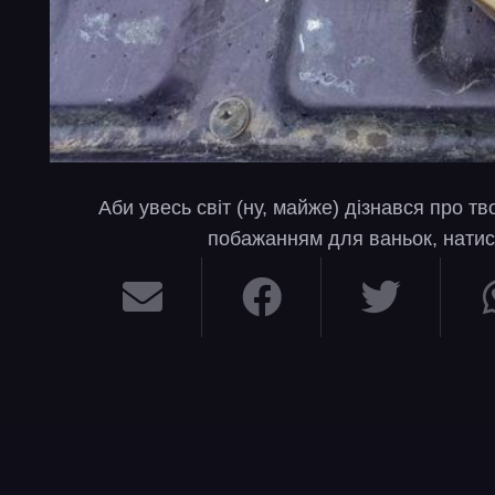
Аби увесь світ (ну, майже) дізнався про т
побажанням для ваньок, натис