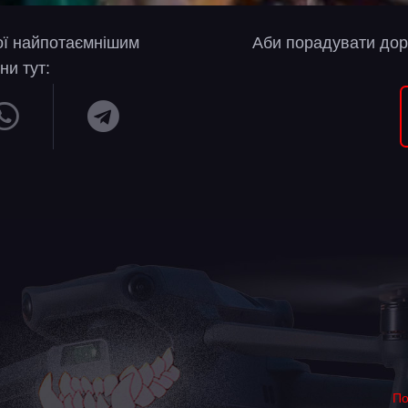
вої найпотаємнішим
Аби порадувати дор
ни тут:
По