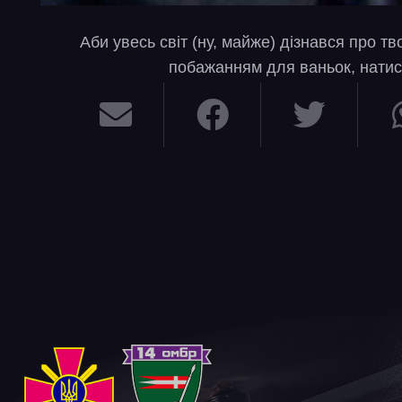
Аби увесь світ (ну, майже) дізнався про т
побажанням для ваньок, натис