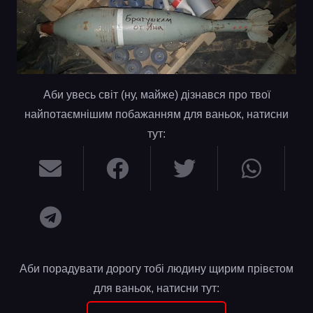
Аби увесь світ (ну, майже) дізнався про твої
найпотаємнішим побажанням для ваньок, натисни
тут:
Аби порадувати дорогу тобі людину щирим прівєтом
для ваньок, натисни тут: