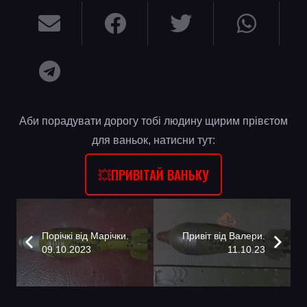
Аби порадувати дорогу тобі людину щирим прівєтом
для ваньок, натисни тут:
💥ПРИВІТАЙ ВАНЬКУ
Порічкі від Марічки.
Привіт від Валери.
09.10.2023
11.10.23