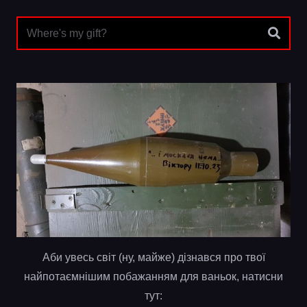
Аби увесь світ (ну, майже) дізнався про твої
найпотаємнішим побажанням для ваньок, натисни
тут: