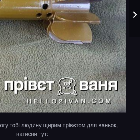
огу тобі людину щирим прівєтом для ваньок,
натисни тут: