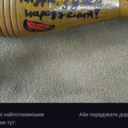
вої найпотаємнішим
Аби порадувати дор
ни тут: