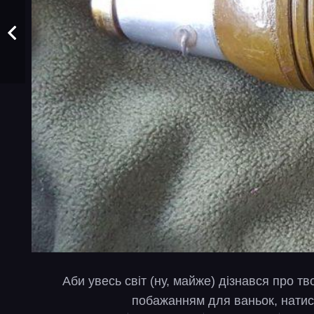
Аби увесь світ (ну, майже) дізнався про т
побажанням для ваньок, натис