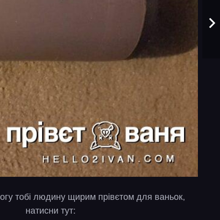
огу тобі людину щирим прівєтом для ваньок,
натисни тут: