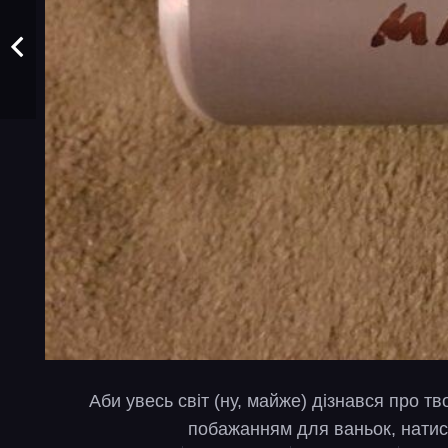
Аби увесь світ (ну, майже) дізнався про т
побажанням для ваньок, натис