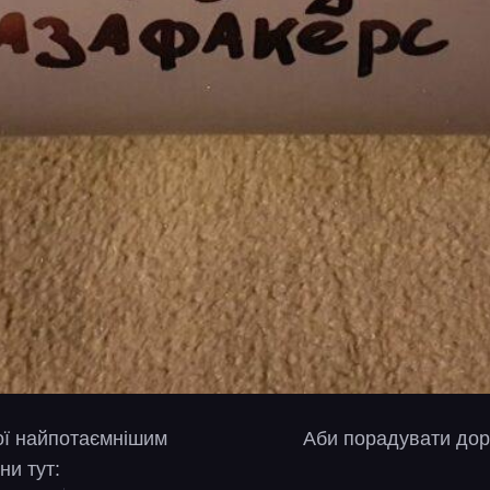
вої найпотаємнішим
Аби порадувати дор
ни тут: