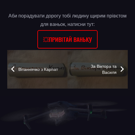
Аби порадувати дорогу тобі людину щирим прівєтом
для ваньок, натисни тут:
💥ПРИВІТАЙ ВАНЬКУ
За Віктора та
Вітаннячко з Карпат
Василя