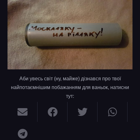
Аби увесь світ (ну, майже) дізнався про твої
найпотаємнішим побажанням для ваньок, натисни
тут: