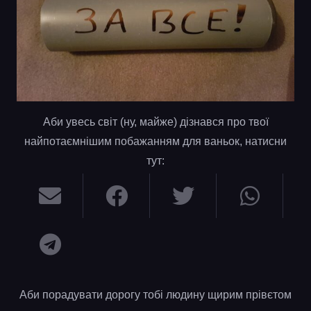
Аби увесь світ (ну, майже) дізнався про твої
найпотаємнішим побажанням для ваньок, натисни
тут:
Аби порадувати дорогу тобі людину щирим прівєтом