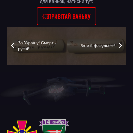
для ваньок, натисни тут:
💥ПРИВІТАЙ ВАНЬКУ
За Україну! Смерть
За мій факультет!
русні!