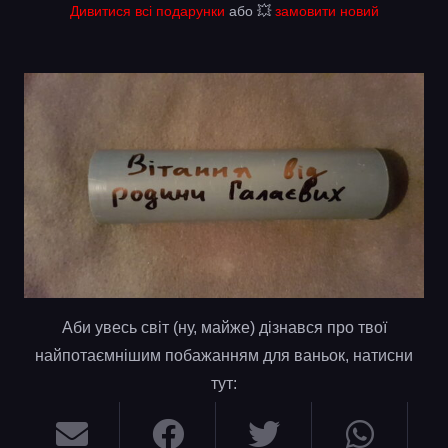
Дивитися всі подарунки
або 💥
замовити новий
Аби увесь світ (ну, майже) дізнався про твої
найпотаємнішим побажанням для ваньок, натисни
тут: