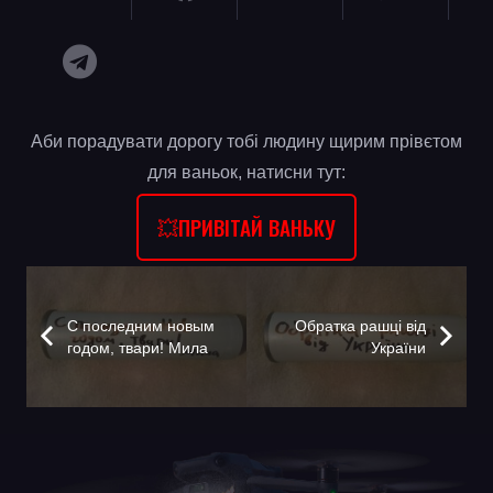
Аби порадувати дорогу тобі людину щирим прівєтом
для ваньок, натисни тут:
💥ПРИВІТАЙ ВАНЬКУ
С последним новым
Обратка рашці від
годом, твари! Мила
України