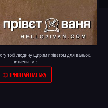
огу тобі людину щирим прівєтом для ваньок,
натисни тут:
💥ПРИВІТАЙ ВАНЬКУ