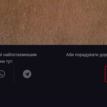
вої найпотаємнішим
Аби порадувати дор
ни тут: