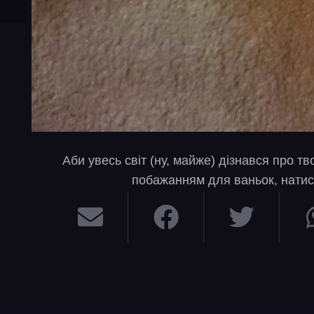
Аби увесь світ (ну, майже) дізнався про т
побажанням для ваньок, натис