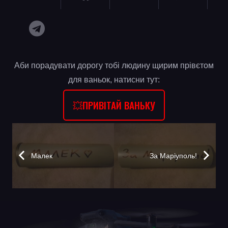
Аби порадувати дорогу тобі людину щирим прівєтом
для ваньок, натисни тут:
💥ПРИВІТАЙ ВАНЬКУ
Малек
За Маріуполь!