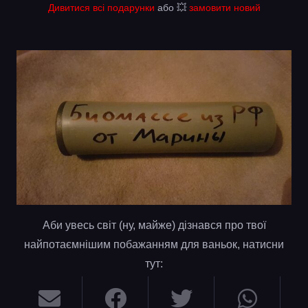
Дивитися всі подарунки
або 💥
замовити новий
Аби увесь світ (ну, майже) дізнався про твої
найпотаємнішим побажанням для ваньок, натисни
тут: