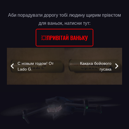
Аби порадувати дорогу тобі людину щирим прівєтом
для ваньок, натисни тут:
💥ПРИВІТАЙ ВАНЬКУ
С новым годом! От
Какаха бойового
Lado G.
гусака