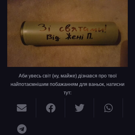
Аби увесь світ (ну, майже) дізнався про твої
найпотаємнішим побажанням для ваньок, натисни
тут: