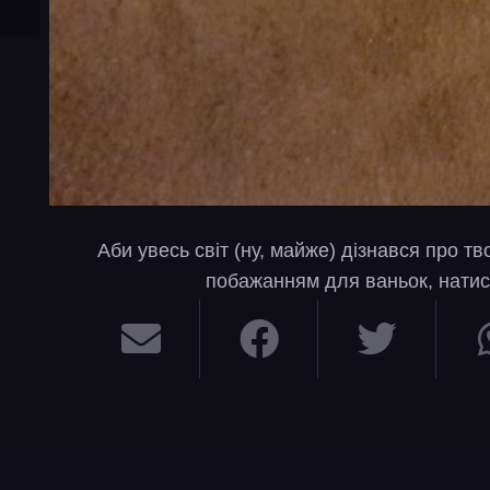
Аби увесь світ (ну, майже) дізнався про т
побажанням для ваньок, натис