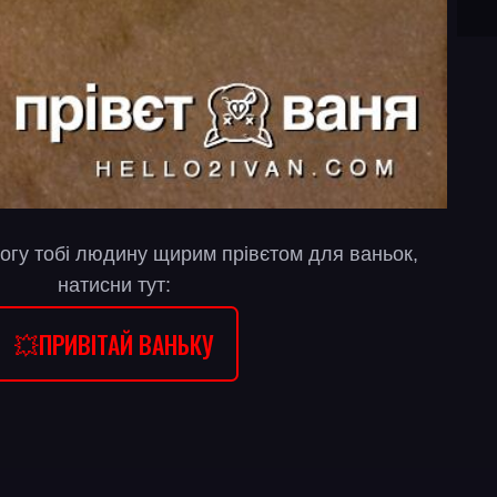
огу тобі людину щирим прівєтом для ваньок,
натисни тут:
💥ПРИВІТАЙ ВАНЬКУ