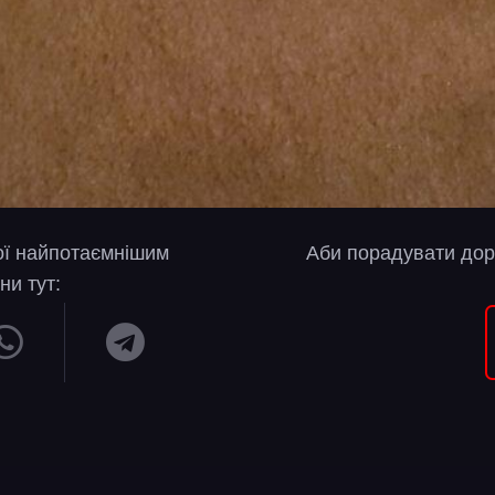
вої найпотаємнішим
Аби порадувати дор
ни тут: