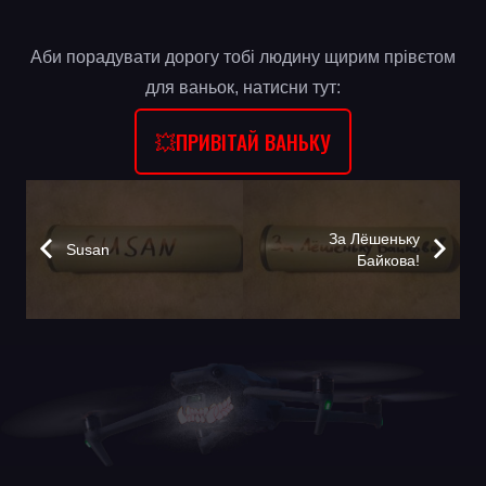
Аби порадувати дорогу тобі людину щирим прівєтом
для ваньок, натисни тут:
💥ПРИВІТАЙ ВАНЬКУ
За Лёшеньку
Susan
Байкова!