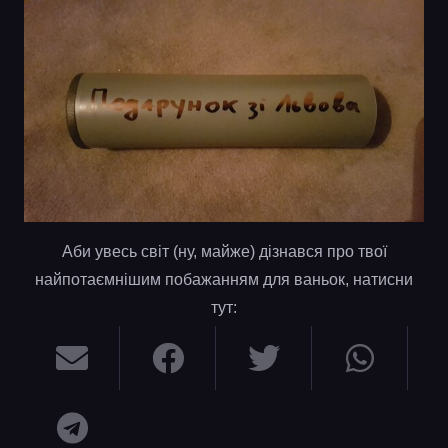
Аби увесь світ (ну, майже) дізнався про твої
найпотаємнішим побажанням для ваньок, натисни
тут: