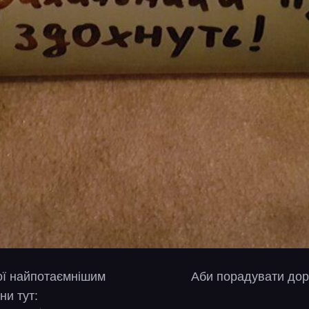
вої найпотаємнішим
Аби порадувати дор
ни тут: