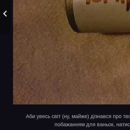
Аби увесь світ (ну, майже) дізнався про т
побажанням для ваньок, натис