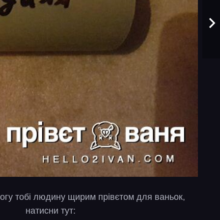
огу тобі людину щирим прівєтом для ваньок,
натисни тут: