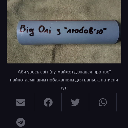
Аби увесь світ (ну, майже) дізнався про твої
найпотаємнішим побажанням для ваньок, натисни
тут: