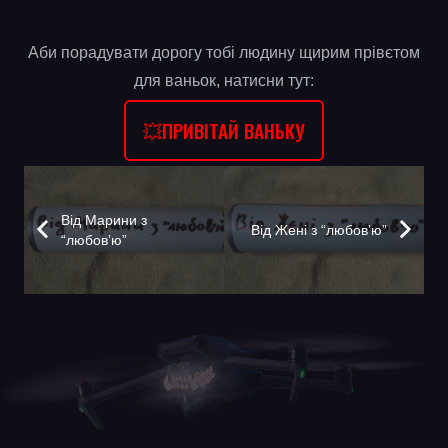
Аби порадувати дорогу тобі людину щирим прівєтом
для ваньок, натисни тут:
💥ПРИВІТАЙ ВАНЬКУ
Від Марини з
Від Жені з “любовʼю”
“любовʼю”