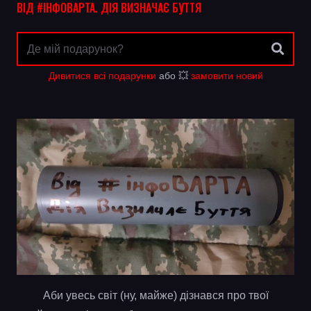
ВІД #ІНФОВАРТА. ДІЯ ВИЗНАЧАЄ БУТТЯ
Дивитися всі подарунки
або 💥
замовити новий
Аби увесь світ (ну, майже) дізнався про твої