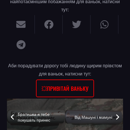
найпотаємнішим побажанням для ваньок, натисни
тут:
Аби порадувати дорогу тобі людину щирим прівєтом
для ваньок, натисни тут:
💥ПРИВІТАЙ ВАНЬКУ
Братишка я тебе
Від Машуні і мамуні
покушать принес