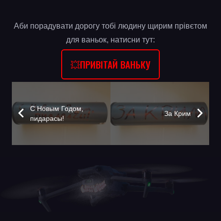
Аби порадувати дорогу тобі людину щирим прівєтом
для ваньок, натисни тут:
💥ПРИВІТАЙ ВАНЬКУ
С Новым Годом,
За Крим
пидарасы!