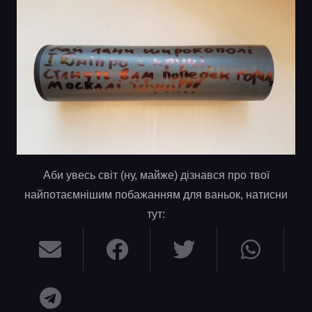
Аби увесь світ (ну, майже) дізнався про твої
найпотаємнішим побажанням для ваньок, натисни
тут: