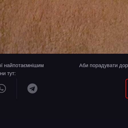
вої найпотаємнішим
Аби порадувати дор
ни тут: