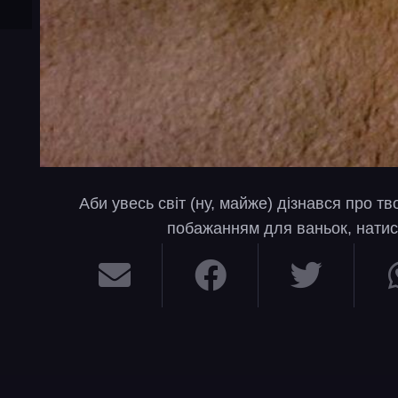
Аби увесь світ (ну, майже) дізнався про т
побажанням для ваньок, натис