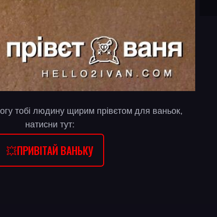
огу тобі людину щирим прівєтом для ваньок,
натисни тут:
💥ПРИВІТАЙ ВАНЬКУ