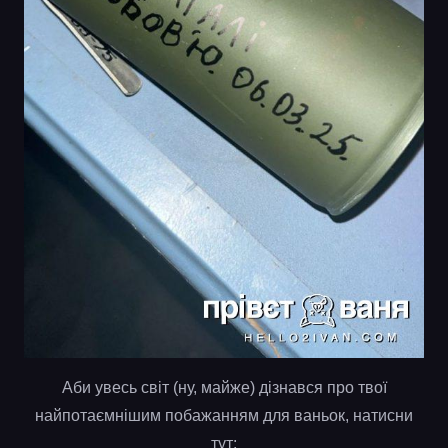
Аби увесь світ (ну, майже) дізнався про твої
найпотаємнішим побажанням для ваньок, натисни
тут: