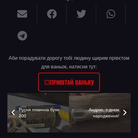
Аби порадувати дорогу тобі людину щирим прівєтом
для ваньок, натисни тут:
💥ПРИВІТАЙ ВАНЬКУ
Русня повинна бути
Андрію, з днем
200
народження!