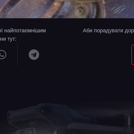
вої найпотаємнішим
Аби порадувати дор
ни тут: