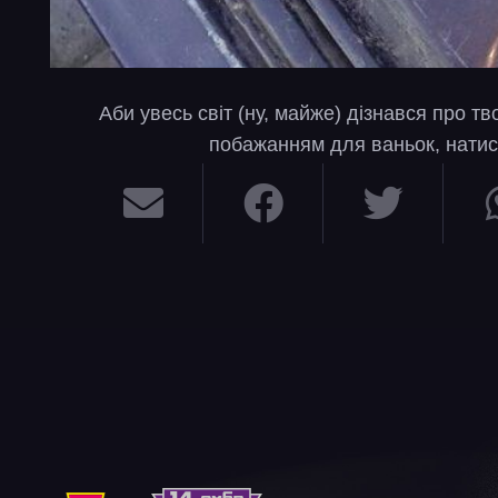
Аби увесь світ (ну, майже) дізнався про т
побажанням для ваньок, натис