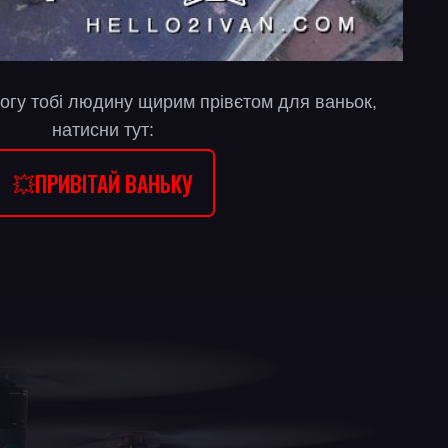
огу тобі людину щирим прівєтом для ваньок,
натисни тут:
💥ПРИВІТАЙ ВАНЬКУ