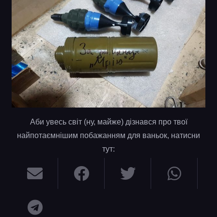
Аби увесь світ (ну, майже) дізнався про твої
найпотаємнішим побажанням для ваньок, натисни
тут: