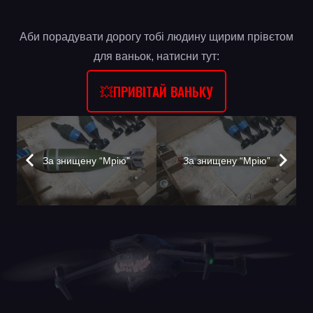
Аби порадувати дорогу тобі людину щирим прівєтом
для ваньок, натисни тут:
💥ПРИВІТАЙ ВАНЬКУ
За знищену “Мрію”
За знищену “Мрію”