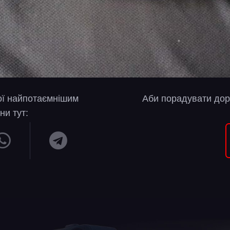
вої найпотаємнішим
Аби порадувати дор
ни тут: