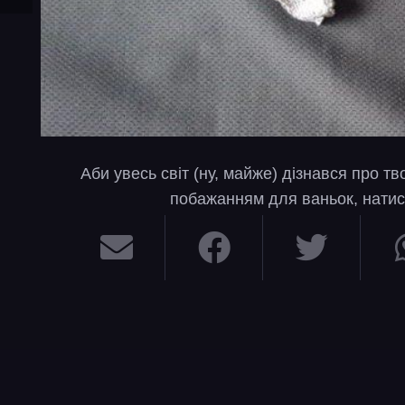
Аби увесь світ (ну, майже) дізнався про т
побажанням для ваньок, натис