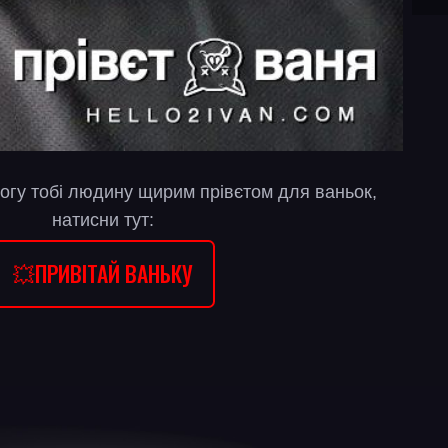
огу тобі людину щирим прівєтом для ваньок,
натисни тут:
💥ПРИВІТАЙ ВАНЬКУ