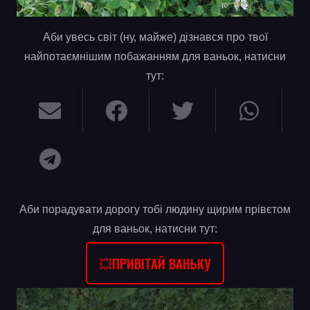
Аби увесь світ (ну, майже) дізнався про твої
найпотаємнішим побажанням для ваньок, натисни
тут:
Аби порадувати дорогу тобі людину щирим прівєтом
для ваньок, натисни тут:
💥ПРИВІТАЙ ВАНЬКУ