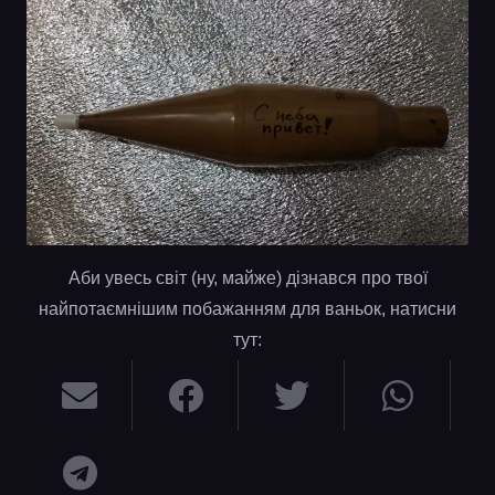
Аби увесь світ (ну, майже) дізнався про твої
найпотаємнішим побажанням для ваньок, натисни
тут: