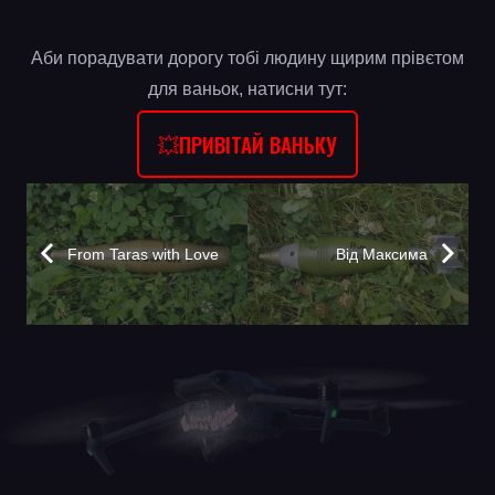
Аби порадувати дорогу тобі людину щирим прівєтом
для ваньок, натисни тут:
💥ПРИВІТАЙ ВАНЬКУ
From Taras with Love
Від Максима