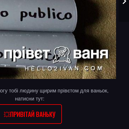
огу тобі людину щирим прівєтом для ваньок,
натисни тут:
💥ПРИВІТАЙ ВАНЬКУ