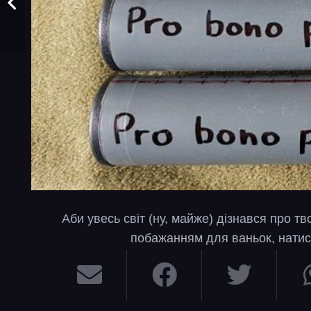
Аби увесь світ (ну, майже) дізнався про т
побажанням для ваньок, натис