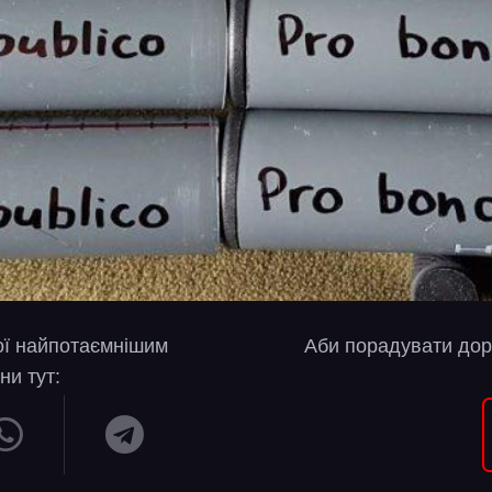
вої найпотаємнішим
Аби порадувати дор
ни тут: