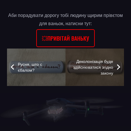
Аби порадувати дорогу тобі людину щирим прівєтом
для ваньок, натисни тут:
💥ПРИВІТАЙ ВАНЬКУ
Деколонізація буде
Русня, што с
здійснюватися згідно
єбалом?
закону