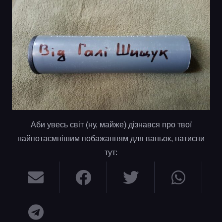
Аби увесь світ (ну, майже) дізнався про твої
найпотаємнішим побажанням для ваньок, натисни
тут: