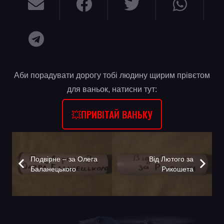
Аби порадувати дорогу тобі людину щирим прівєтом
для ваньок, натисни тут:
💥ПРИВІТАЙ ВАНЬКУ
Подвірне – за Олега
Від Лютого за
Баланецького
Рикошета