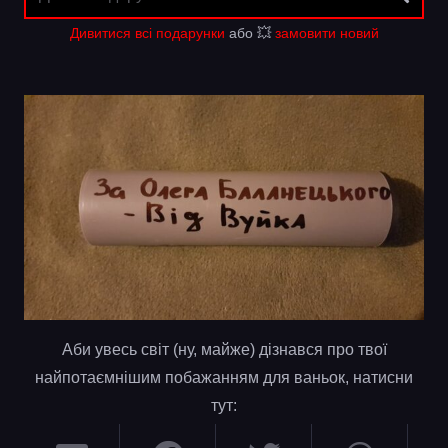
Дивитися всі подарунки
або 💥
замовити новий
Аби увесь світ (ну, майже) дізнався про твої
найпотаємнішим побажанням для ваньок, натисни
тут: