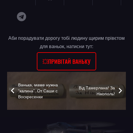
Аби порадувати дорогу тобі людину щирим прівєтом
для ваньок, натисни тут:
💥ПРИВІТАЙ ВАНЬКУ
Ванька, маме нужна
Від Тамерлана! За
“калина”. От Саши с
Нікополь!
Воскресенки