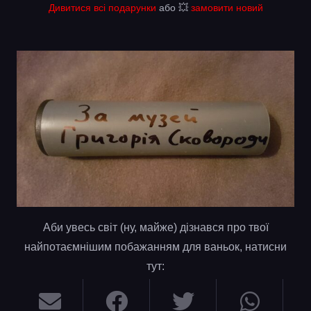
Дивитися всі подарунки
або 💥
замовити новий
Аби увесь світ (ну, майже) дізнався про твої
найпотаємнішим побажанням для ваньок, натисни
тут: