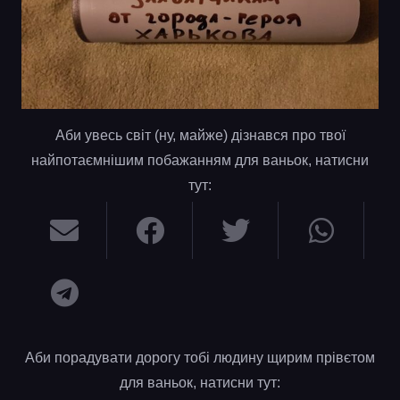
Аби увесь світ (ну, майже) дізнався про твої
найпотаємнішим побажанням для ваньок, натисни
тут:
Аби порадувати дорогу тобі людину щирим прівєтом
для ваньок, натисни тут: