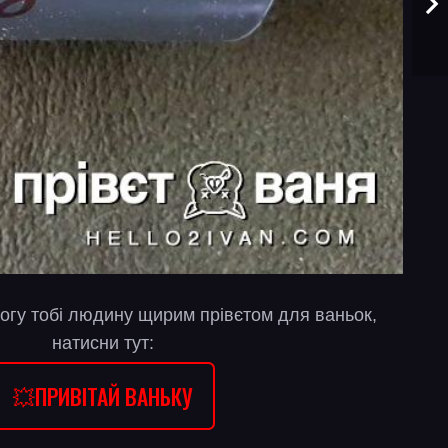
огу тобі людину щирим прівєтом для ваньок,
натисни тут:
💥ПРИВІТАЙ ВАНЬКУ