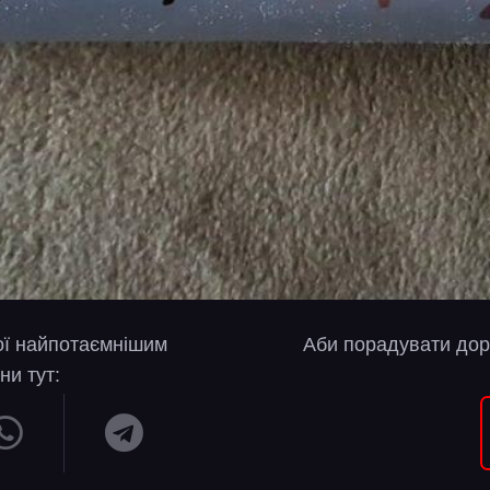
вої найпотаємнішим
Аби порадувати дор
ни тут: