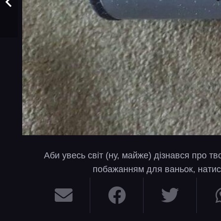
Аби увесь світ (ну, майже) дізнався про т
побажанням для ваньок, натис