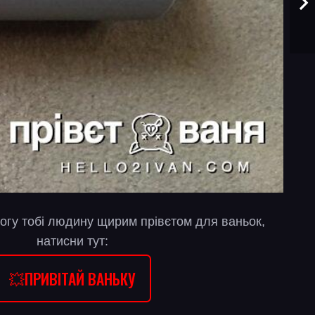
огу тобі людину щирим прівєтом для ваньок,
натисни тут:
💥ПРИВІТАЙ ВАНЬКУ