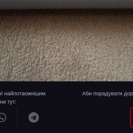
вої найпотаємнішим
Аби порадувати дор
ни тут: