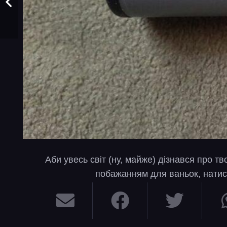
Аби увесь світ (ну, майже) дізнався про т
побажанням для ваньок, натис