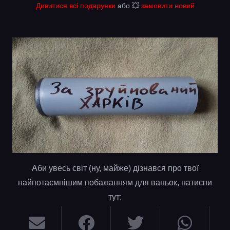
Дивитися всі подарунки
або 💥
замовити новий
Аби увесь світ (ну, майже) дізнався про твої
найпотаємнішим побажанням для ваньок, натисни
тут: