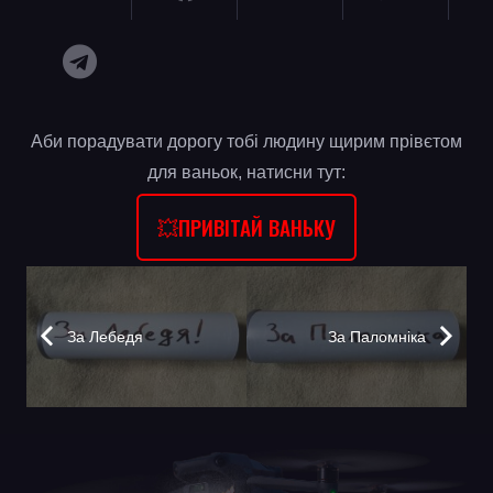
Аби порадувати дорогу тобі людину щирим прівєтом
для ваньок, натисни тут:
💥ПРИВІТАЙ ВАНЬКУ
За Лебедя
За Паломніка