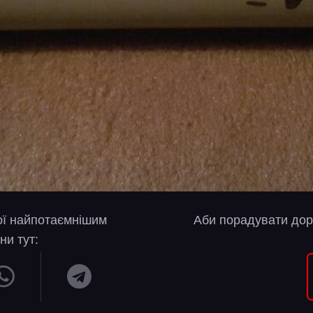
вої найпотаємнішим
Аби порадувати дор
ни тут: