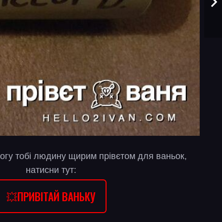
огу тобі людину щирим прівєтом для ваньок,
натисни тут:
💥ПРИВІТАЙ ВАНЬКУ