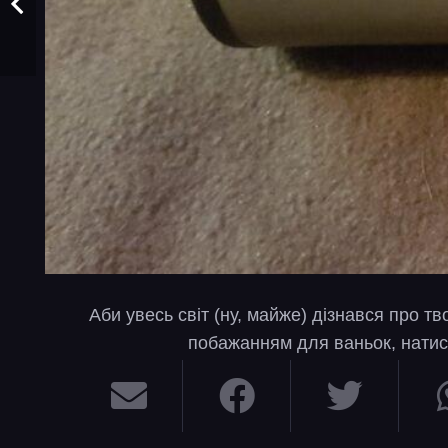
Аби увесь світ (ну, майже) дізнався про т
побажанням для ваньок, натис