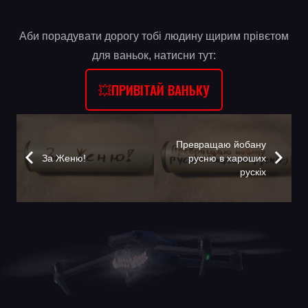
Аби порадувати дорогу тобі людину щирим прівєтом
для ваньок, натисни тут:
💥ПРИВІТАЙ ВАНЬКУ
Превращаю йобану
За Женю!
русню в хароших
рускіх