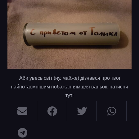
Аби увесь світ (ну, майже) дізнався про твої
найпотаємнішим побажанням для ваньок, натисни
тут: