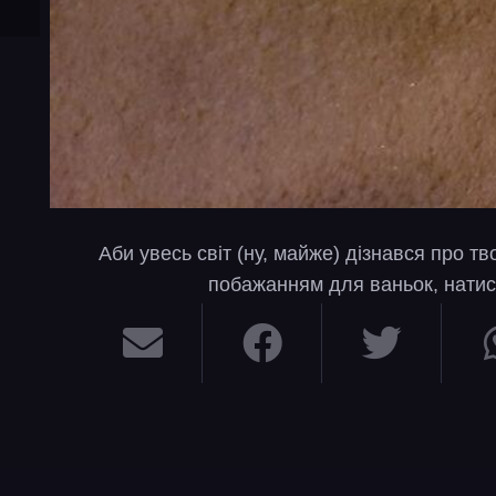
Аби увесь світ (ну, майже) дізнався про т
побажанням для ваньок, натис