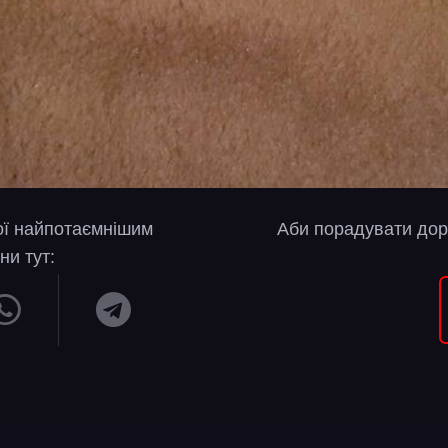
вої найпотаємнішим
Аби порадувати дор
ни тут: