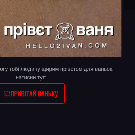
огу тобі людину щирим прівєтом для ваньок,
натисни тут:
💥ПРИВІТАЙ ВАНЬКУ