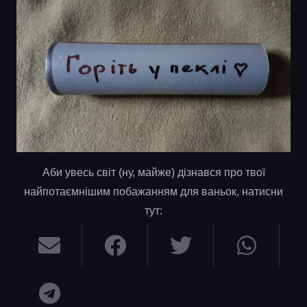
Аби увесь світ (ну, майже) дізнався про твої
найпотаємнішим побажанням для ваньок, натисни
тут: