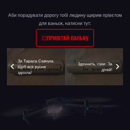
Аби порадувати дорогу тобі людину щирим прівєтом
для ваньок, натисни тут:
💥ПРИВІТАЙ ВАНЬКУ
За Тараса Савчука.
Здохнить, суки. За
Щоб вся русня
дітей!
здохла!