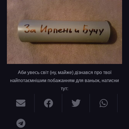
Аби увесь світ (ну, майже) дізнався про твої
найпотаємнішим побажанням для ваньок, натисни
тут: