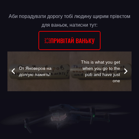
Аби порадувати дорогу тобі людину щирим прівєтом
для ваньок, натисни тут:
💥ПРИВІТАЙ ВАНЬКУ
This is what you get
От Яноверов на
when you go to the
долгую память!
pub and have just
one