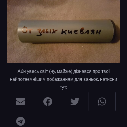
Аби увесь світ (ну, майже) дізнався про твої
найпотаємнішим побажанням для ваньок, натисни
тут: