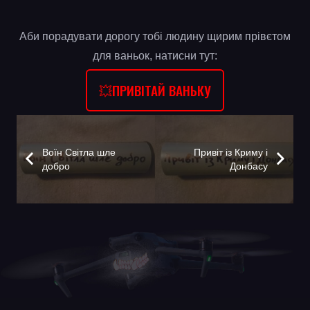
Аби порадувати дорогу тобі людину щирим прівєтом
для ваньок, натисни тут:
💥ПРИВІТАЙ ВАНЬКУ
Воїн Світла шле
Привіт із Криму і
добро
Донбасу