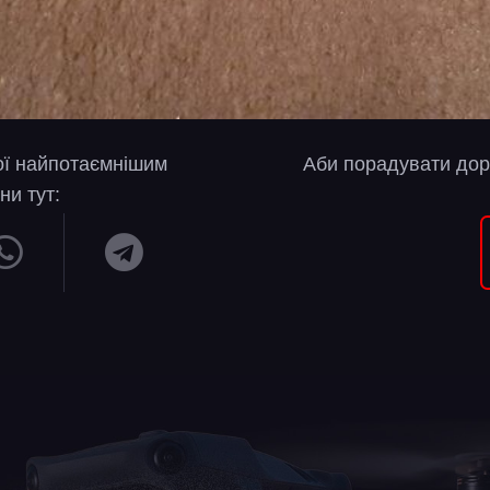
вої найпотаємнішим
Аби порадувати дор
ни тут: