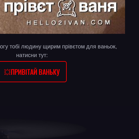
огу тобі людину щирим прівєтом для ваньок,
натисни тут:
💥ПРИВІТАЙ ВАНЬКУ