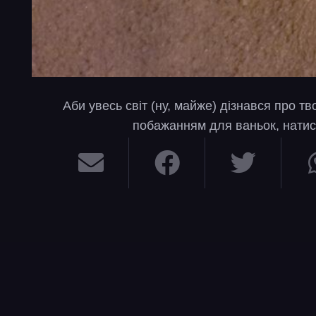
Аби увесь світ (ну, майже) дізнався про т
побажанням для ваньок, натис